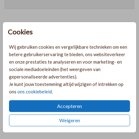
Cookies
Prijzen
Wij gebruiken cookies en vergelijkbare technieken om een
betere gebruikerservaring te bieden, ons websiteverkeer
PRODUCTINFORMATIE
en onze prestaties te analyseren en voor marketing- en
sociale mediadoeleinden (het weergeven van
OMSCHRIJVING
gepersonaliseerde advertenties).
Je kunt jouw toestemming altijd wijzigen of intrekken op
Kraambezoekboek passend bij jou geboortekaartje. Bewerk
ons
ons cookiebeleid
.
het kraambezoekboek naar wens in de editor.
Accepteren
COLLECTIE
Kraambezoek boek
Weigeren