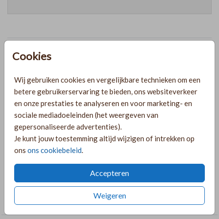
Prijzen
Cookies
Wij gebruiken cookies en vergelijkbare technieken om een
PRODUCTINFORMATIE
betere gebruikerservaring te bieden, ons websiteverkeer
en onze prestaties te analyseren en voor marketing- en
sociale mediadoeleinden (het weergeven van
OMSCHRIJVING
gepersonaliseerde advertenties).
Chique gastenboek met oudroze achtergrond en witte
Je kunt jouw toestemming altijd wijzigen of intrekken op
tekst. Pas het boek helemaal naar wens aan in de online
ons
ons cookiebeleid
.
editor!
Accepteren
COLLECTIE
Weigeren
Gastenboek bruiloft