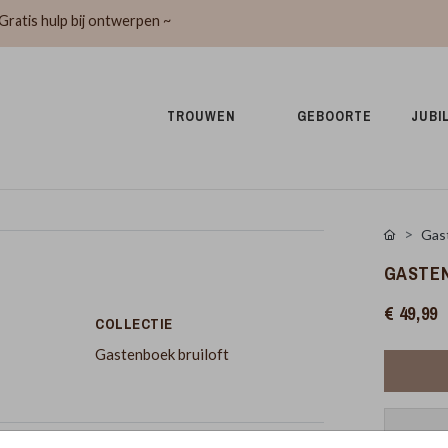
Gratis hulp bij ontwerpen ~
TROUWEN 
GEBOORTE 
JUBI
Gas
GASTEN
€ 49,99
COLLECTIE
Gastenboek bruiloft
Pr