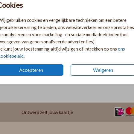
Cookies
Ki
Ka
Wij gebruiken cookies en vergelijkbare technieken om een betere
volge
gebruikerservaring te bieden, ons websiteverkeer en onze prestaties
Ka
te analyseren en voor marketing- en sociale mediadoeleinden (het
twee 
weergeven van gepersonaliseerde advertenties).
29
Je kunt jouw toestemming altijd wijzigen of intrekken op ons
ons
cookiebeleid
.
Accepteren
Weigeren
Prijzen
Ontwerp zelf jouw kaartje