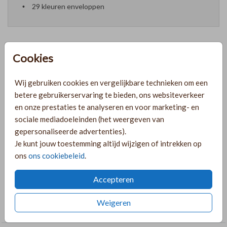
29 kleuren enveloppen
Cookies
Prijzen
Wij gebruiken cookies en vergelijkbare technieken om een
betere gebruikerservaring te bieden, ons websiteverkeer
PRODUCTINFORMATIE
en onze prestaties te analyseren en voor marketing- en
sociale mediadoeleinden (het weergeven van
gepersonaliseerde advertenties).
OMSCHRIJVING
Je kunt jouw toestemming altijd wijzigen of intrekken op
Goudkleur tekst op een lichtroze gastenboek met een kader
ons
ons cookiebeleid
.
met patroontje!
Accepteren
COLLECTIE
Weigeren
Gastenboek bruiloft