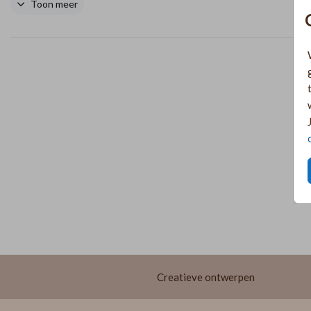
boodschap schitteren op een fles wijn – een stijlvol en blijvend ge
Toon meer
Creatieve ontwerpen