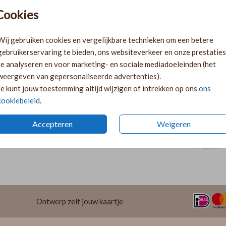
baar.
Cookies
Pr
Ki
Ka
Wij gebruiken cookies en vergelijkbare technieken om een betere
volge
gebruikerservaring te bieden, ons websiteverkeer en onze prestaties
Ka
te analyseren en voor marketing- en sociale mediadoeleinden (het
twee 
weergeven van gepersonaliseerde advertenties).
29
Je kunt jouw toestemming altijd wijzigen of intrekken op ons
ons
cookiebeleid
.
Accepteren
Weigeren
Prijzen
Ontwerp zelf jouw kaartje