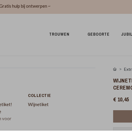
Gratis hulp bij ontwerpen ~
TROUWEN 
GEBOORTE 
JUBI
Extr
WIJNET
CEREM
COLLECTIE
€ 10,45
etiket!
Wijnetiket
e
n voor