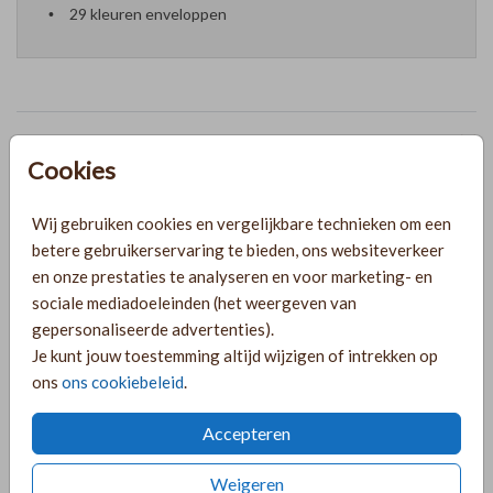
29 kleuren enveloppen
Prijzen
Cookies
PRODUCTINFORMATIE
Wij gebruiken cookies en vergelijkbare technieken om een
betere gebruikerservaring te bieden, ons websiteverkeer
en onze prestaties te analyseren en voor marketing- en
OMSCHRIJVING
sociale mediadoeleinden (het weergeven van
gepersonaliseerde advertenties).
Geef jullie bruiloft een uniek tintje met een
Je kunt jouw toestemming altijd wijzigen of intrekken op
gepersonaliseerd wijnetiket! Perfect als originele save the
ons
ons cookiebeleid
.
date, een bijzondere manier om jullie getuige of
ceremoniemeester te vragen, of als speciaal aandenken
Accepteren
voor jullie gasten. Laat jullie namen, trouwdatum en een
Toon meer
persoonlijke boodschap schitteren op een fles wijn – een
Weigeren