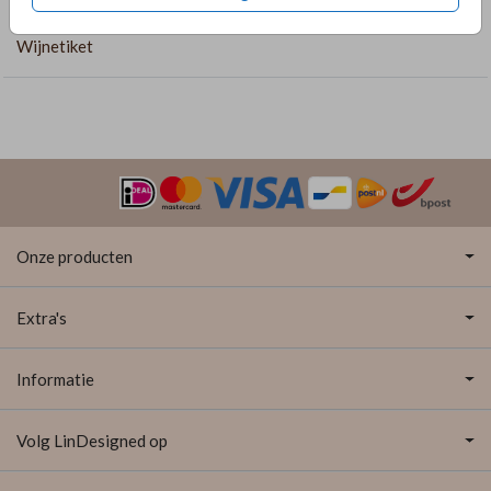
stijlvol en blijvend gebaar.
COLLECTIE
Wijnetiket
Onze producten
Extra's
Informatie
Volg LinDesigned op