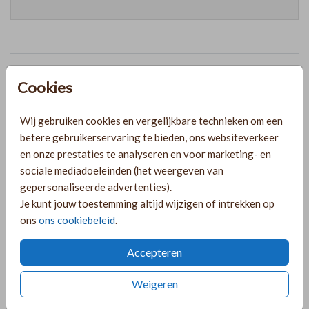
Prijzen
Cookies
Wij gebruiken cookies en vergelijkbare technieken om een
PRODUCTINFORMATIE
betere gebruikerservaring te bieden, ons websiteverkeer
en onze prestaties te analyseren en voor marketing- en
OMSCHRIJVING
sociale mediadoeleinden (het weergeven van
gepersonaliseerde advertenties).
Mooi welkomstbord in een golvenvorm. Je kunt ook dit
Je kunt jouw toestemming altijd wijzigen of intrekken op
welkomstbord voor je bruiloft helemaal naar wens
ons
ons cookiebeleid
.
aanpassen in de online editor. Verkrijgbaar met bijpassende
trouwkaart/save the date.
Accepteren
COLLECTIE
Weigeren
Tuinborden