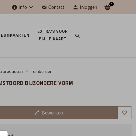
0
Info
Contact
Inloggen
EXTRA'S VOOR 
LEUMKAARTEN 
BIJ JE KAART 
a producten
Tuinborden
MSTBORD BIJZONDERE VORM
Bewerken
oefdruk