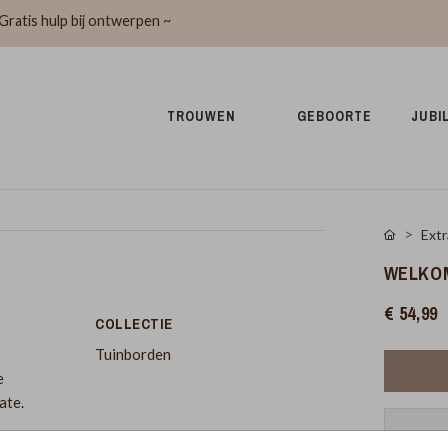
Gratis hulp bij ontwerpen ~
TROUWEN 
GEBOORTE 
JUBI
Extr
WELKO
€ 54,99
COLLECTIE
Tuinborden
e
ate.
Pr