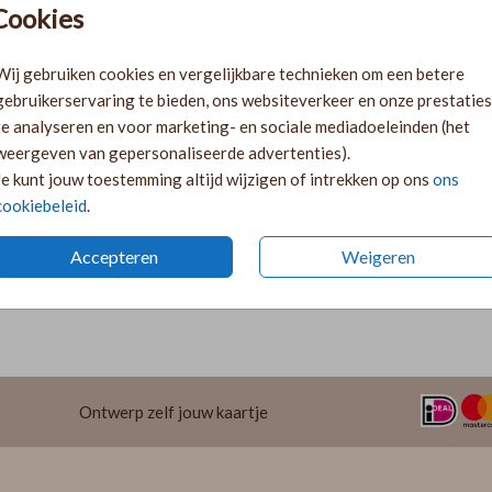
Cookies
Ki
Ka
Wij gebruiken cookies en vergelijkbare technieken om een betere
volge
gebruikerservaring te bieden, ons websiteverkeer en onze prestaties
Ka
te analyseren en voor marketing- en sociale mediadoeleinden (het
twee 
weergeven van gepersonaliseerde advertenties).
29
Je kunt jouw toestemming altijd wijzigen of intrekken op ons
ons
cookiebeleid
.
Accepteren
Weigeren
Prijzen
Ontwerp zelf jouw kaartje