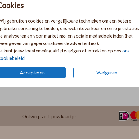
Cookies
Ki
Ka
Wij gebruiken cookies en vergelijkbare technieken om een betere
volge
gebruikerservaring te bieden, ons websiteverkeer en onze prestaties
Ka
te analyseren en voor marketing- en sociale mediadoeleinden (het
twee 
weergeven van gepersonaliseerde advertenties).
29
Je kunt jouw toestemming altijd wijzigen of intrekken op ons
ons
cookiebeleid
.
Accepteren
Weigeren
Prijzen
Ontwerp zelf jouw kaartje