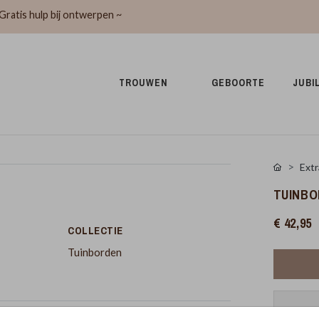
Gratis hulp bij ontwerpen ~
TROUWEN 
GEBOORTE 
JUBI
Extr
TUINBO
€ 42,95
COLLECTIE
Tuinborden
Pr