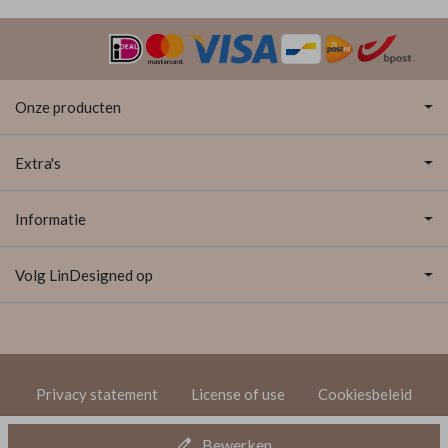
Onze producten
Extra's
Informatie
Volg LinDesigned op
Privacy statement
License of use
Cookiesbeleid
© 2020 LinDesigned
Bewerken