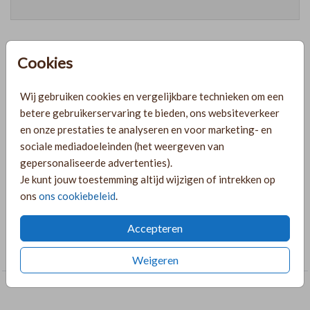
Cookies
Prijzen
Wij gebruiken cookies en vergelijkbare technieken om een
betere gebruikerservaring te bieden, ons websiteverkeer
PRODUCTINFORMATIE
en onze prestaties te analyseren en voor marketing- en
sociale mediadoeleinden (het weergeven van
gepersonaliseerde advertenties).
OMSCHRIJVING
Je kunt jouw toestemming altijd wijzigen of intrekken op
Tuinbord met marmerlook en gouden letters.
ons
ons cookiebeleid
.
COLLECTIE
Accepteren
Tuinborden
Weigeren