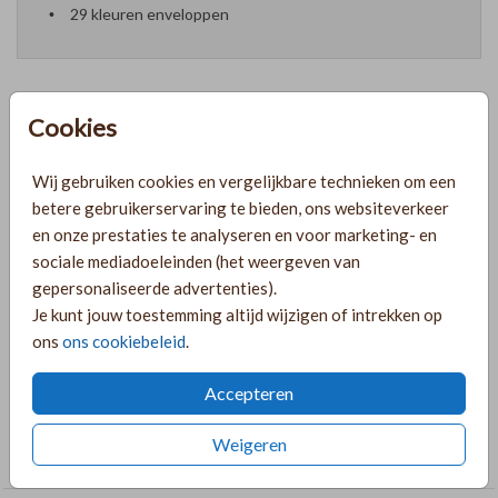
29 kleuren enveloppen
Cookies
Prijzen
Wij gebruiken cookies en vergelijkbare technieken om een
betere gebruikerservaring te bieden, ons websiteverkeer
PRODUCTINFORMATIE
en onze prestaties te analyseren en voor marketing- en
sociale mediadoeleinden (het weergeven van
gepersonaliseerde advertenties).
OMSCHRIJVING
Je kunt jouw toestemming altijd wijzigen of intrekken op
Mooi welkomstbord in wit met gouden letters en mauve
ons
ons cookiebeleid
.
tekst. Pas het bord naar wens aan in de online editor!
Accepteren
COLLECTIE
Weigeren
Tuinborden