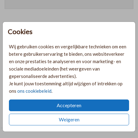
Cookies
Prijzen
Wij gebruiken cookies en vergelijkbare technieken om een
betere gebruikerservaring te bieden, ons websiteverkeer
PRODUCTINFORMATIE
en onze prestaties te analyseren en voor marketing- en
sociale mediadoeleinden (het weergeven van
OMSCHRIJVING
gepersonaliseerde advertenties).
Je kunt jouw toestemming altijd wijzigen of intrekken op
Sticker 59mm strepen met tekst 'dankjewel'. Bewerk deze
ons
ons cookiebeleid
.
sticker geheel naar wens in de online editor.
Accepteren
COLLECTIE
Stickers
Weigeren