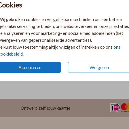
Cookies
Ki
Ka
Wij gebruiken cookies en vergelijkbare technieken om een betere
volge
gebruikerservaring te bieden, ons websiteverkeer en onze prestaties
Ka
te analyseren en voor marketing- en sociale mediadoeleinden (het
twee 
weergeven van gepersonaliseerde advertenties).
29
Je kunt jouw toestemming altijd wijzigen of intrekken op ons
ons
cookiebeleid
.
Accepteren
Weigeren
Prijzen
Ontwerp zelf jouw kaartje