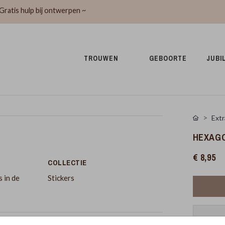
Gratis hulp bij ontwerpen ~
TROUWEN 
GEBOORTE 
JUBI
Extr
HEXAGO
€ 8,95
COLLECTIE
 in de
Stickers
Pr