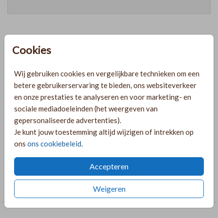
Cookies
Prijzen
Wij gebruiken cookies en vergelijkbare technieken om een
betere gebruikerservaring te bieden, ons websiteverkeer
PRODUCTINFORMATIE
en onze prestaties te analyseren en voor marketing- en
sociale mediadoeleinden (het weergeven van
OMSCHRIJVING
gepersonaliseerde advertenties).
Je kunt jouw toestemming altijd wijzigen of intrekken op
Ronde raamsticker met linnenlook in zandkleur en gouden
ons
ons cookiebeleid
.
tekst.
Accepteren
COLLECTIE
Raamstickers
Weigeren