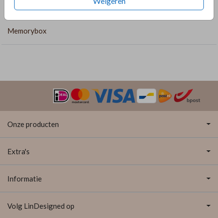
Weigeren
COLLECTIE
Memorybox
Onze producten
Extra's
Informatie
Volg LinDesigned op