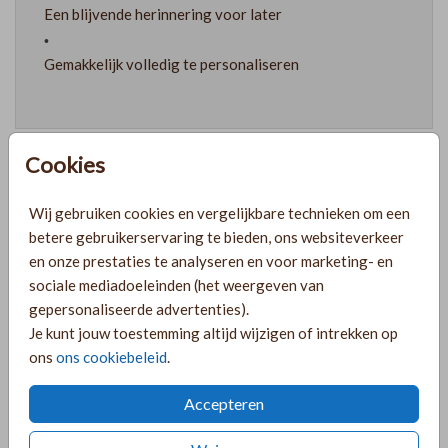
Een blijvende herinnering voor later
Gemakkelijk volledig te personaliseren
Cookies
Prijzen
Wij gebruiken cookies en vergelijkbare technieken om een
betere gebruikerservaring te bieden, ons websiteverkeer
en onze prestaties te analyseren en voor marketing- en
PRODUCTINFORMATIE
sociale mediadoeleinden (het weergeven van
gepersonaliseerde advertenties).
Je kunt jouw toestemming altijd wijzigen of intrekken op
OMSCHRIJVING
ons
ons cookiebeleid
.
De houten memorybox is voorzien van afgeronde hoeken,
Accepteren
handgrepen aan beide zijden en een stevig vastzittend
deksel. Bewerk de memorybox naar wens in de editor!