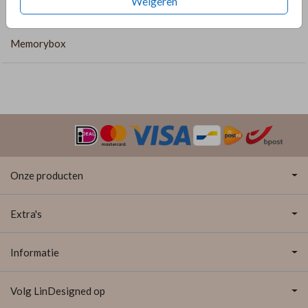
Weigeren
COLLECTIE
Memorybox
Onze producten
Extra's
Informatie
Volg LinDesigned op