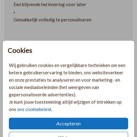
Een blijvende herinnering voor later
Gemakkelijk volledig te personaliseren
Cookies
Prijzen
Wij gebruiken cookies en vergelijkbare technieken om een
betere gebruikerservaring te bieden, ons websiteverkeer
en onze prestaties te analyseren en voor marketing- en
PRODUCTINFORMATIE
sociale mediadoeleinden (het weergeven van
gepersonaliseerde advertenties).
Je kunt jouw toestemming altijd wijzigen of intrekken op
OMSCHRIJVING
ons
ons cookiebeleid
.
De houten memorybox is voorzien van afgeronde hoeken,
Accepteren
handgrepen aan beide zijden en een stevig vastzittend
deksel. Bewerk de memorybox naar wens in de editor!