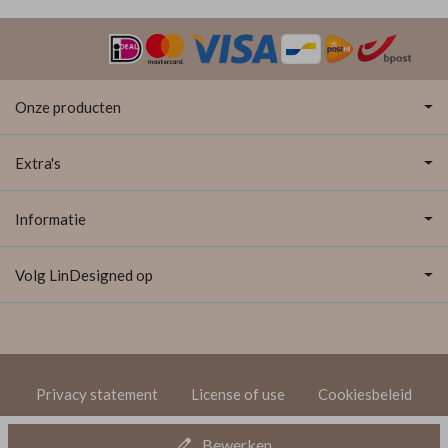
Onze producten
Extra's
Informatie
Volg LinDesigned op
Privacy statement
License of use
Cookiesbeleid
© 2020 LinDesigned
Bewerken