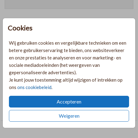
Cookies
Prijzen
Wij gebruiken cookies en vergelijkbare technieken om een
betere gebruikerservaring te bieden, ons websiteverkeer
PRODUCTINFORMATIE
en onze prestaties te analyseren en voor marketing- en
sociale mediadoeleinden (het weergeven van
gepersonaliseerde advertenties).
OMSCHRIJVING
Je kunt jouw toestemming altijd wijzigen of intrekken op
Bewerk dit label geheel naar wens in de online editor.
ons
ons cookiebeleid
.
COLLECTIE
Accepteren
Labels
Weigeren