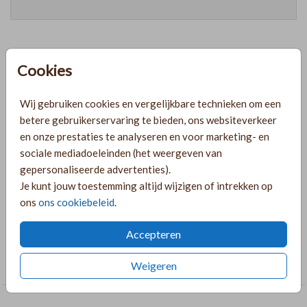
Cookies
Prijzen
Wij gebruiken cookies en vergelijkbare technieken om een
betere gebruikerservaring te bieden, ons websiteverkeer
PRODUCTINFORMATIE
en onze prestaties te analyseren en voor marketing- en
sociale mediadoeleinden (het weergeven van
OMSCHRIJVING
gepersonaliseerde advertenties).
Je kunt jouw toestemming altijd wijzigen of intrekken op
Kraamfeest kaartje met rosefolie. Bewerk dit kaartje
ons
ons cookiebeleid
.
geheel naar wens in de online editor.
Accepteren
COLLECTIE
Labels
Weigeren