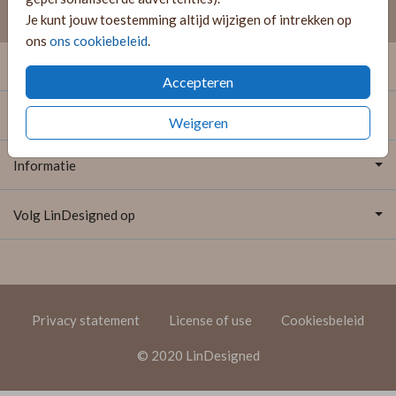
Je kunt jouw toestemming altijd wijzigen of intrekken op
ons
ons cookiebeleid
.
Onze producten
Accepteren
Extra's
Weigeren
Informatie
Volg LinDesigned op
Privacy statement
License of use
Cookiesbeleid
© 2020 LinDesigned