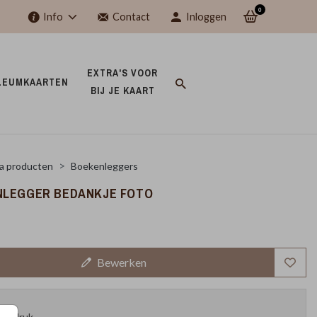
0
Info
Contact
Inloggen
EXTRA'S VOOR 
LEUMKAARTEN 
BIJ JE KAART 
a producten
Boekenleggers
NLEGGER BEDANKJE FOTO
Bewerken
oefdruk