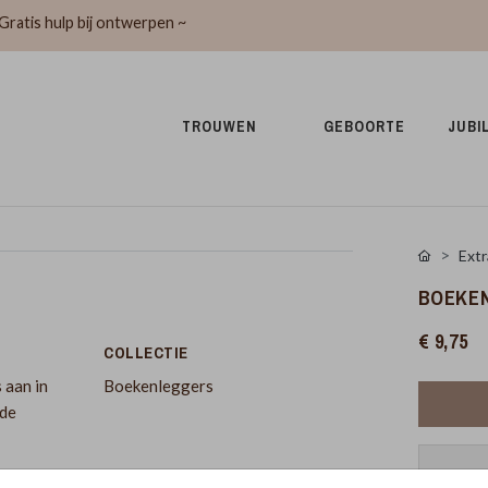
Gratis hulp bij ontwerpen ~
TROUWEN 
GEBOORTE 
JUBI
Extr
BOEKE
€ 9,75
COLLECTIE
 aan in
Boekenleggers
fde
Pr