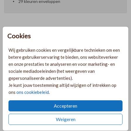
29 kleuren enveloppen
Cookies
Prijzen
Wij gebruiken cookies en vergelijkbare technieken om een
PRODUCTINFORMATIE
betere gebruikerservaring te bieden, ons websiteverkeer
en onze prestaties te analyseren en voor marketing- en
sociale mediadoeleinden (het weergeven van
OMSCHRIJVING
gepersonaliseerde advertenties).
Je kunt jouw toestemming altijd wijzigen of intrekken op
Bellyband / omslag van kalkpapier voor je trouwkaart. Deze
ons
ons cookiebeleid
.
kalkpapier omslag is voorzien van initialen maar dit kan je
naar wens aanpassen met je eigen tekst!
Accepteren
COLLECTIE
Weigeren
Bellyband