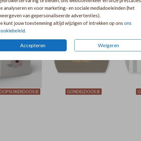
gebruikerservaring te bieden, ons websiteverkeer en onze prestaties
te analyseren en voor marketing- en sociale mediadoeleinden (het
weergeven van gepersonaliseerde advertenties).
OOPSUIKERDOOSJE
DOOPSUIKERDOOSJE
D
Je kunt jouw toestemming altijd wijzigen of intrekken op ons
ons
cookiebeleid
.
Accepteren
Weigeren
OOPSUIKERDOOSJE
GONDELDOOSJE
G