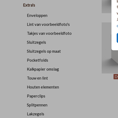
Extra's
Enveloppen
D
Lint van voorbeeldfoto's
Takjes van voorbeeldfoto
Sluitzegels
Sluitzegels op maat
Pocketfolds
Kalkpapier omslag
D
Touw en lint
Houten elementen
Paperclips
Splitpennen
Lakzegels