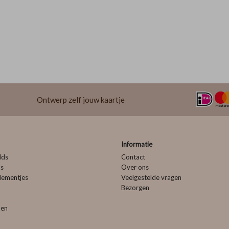
Ontwerp zelf jouw kaartje
Informatie
lds
Contact
ls
Over ons
lementjes
Veelgestelde vragen
Bezorgen
pen