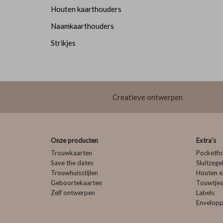
Houten kaarthouders
Naamkaarthouders
Strikjes
Creatieve ontwerpen
Onze producten
Extra's
Trouwkaarten
Pocketfo
Save the dates
Sluitzege
Trouwhuisstijlen
Houten e
Geboortekaarten
Touwtjes
Zelf ontwerpen
Labels
Envelop