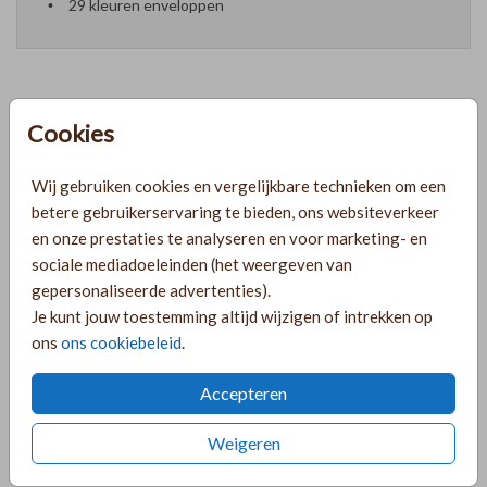
29 kleuren enveloppen
Cookies
Formaten en prijzen
Wij gebruiken cookies en vergelijkbare technieken om een
PRODUCTINFORMATIE
betere gebruikerservaring te bieden, ons websiteverkeer
en onze prestaties te analyseren en voor marketing- en
sociale mediadoeleinden (het weergeven van
OMSCHRIJVING
gepersonaliseerde advertenties).
Je kunt jouw toestemming altijd wijzigen of intrekken op
Warme kleur meukaart met sierlijke tekst en een
ons
ons cookiebeleid
.
minimalistisch ontwerp. Pas deze menukaart naar wens aan
in de online editor.
Accepteren
COLLECTIE
Weigeren
Trouwkaarten