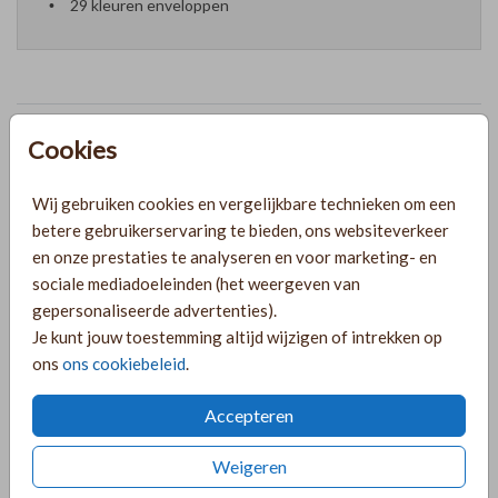
29 kleuren enveloppen
Prijzen
Cookies
Wij gebruiken cookies en vergelijkbare technieken om een
PRODUCTINFORMATIE
betere gebruikerservaring te bieden, ons websiteverkeer
en onze prestaties te analyseren en voor marketing- en
sociale mediadoeleinden (het weergeven van
OMSCHRIJVING
gepersonaliseerde advertenties).
Witte inlegkaart met goudfolie voor bij het bordeaux
Je kunt jouw toestemming altijd wijzigen of intrekken op
mapje. Je kunt deze kaart helemaal naar wens aanpassen in
ons
ons cookiebeleid
.
de online editor. Let op: het mapje moet je er los bij
bestellen. Je vindt deze
hier
Accepteren
COLLECTIE
Weigeren