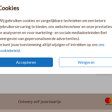
Pr
Cookies
Ki
Ka
Wij gebruiken cookies en vergelijkbare technieken om een betere
volge
gebruikerservaring te bieden, ons websiteverkeer en onze prestaties
Ka
te analyseren en voor marketing- en sociale mediadoeleinden (het
twee 
weergeven van gepersonaliseerde advertenties).
29
Je kunt jouw toestemming altijd wijzigen of intrekken op ons
ons
cookiebeleid
.
Accepteren
Weigeren
Formaten 
Ontwerp zelf jouw kaartje