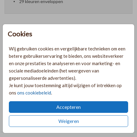
29 kleuren enveloppen
Cookies
Formaten en prijzen
Wij gebruiken cookies en vergelijkbare technieken om een
betere gebruikerservaring te bieden, ons websiteverkeer
PRODUCTINFORMATIE
en onze prestaties te analyseren en voor marketing- en
sociale mediadoeleinden (het weergeven van
gepersonaliseerde advertenties).
OMSCHRIJVING
Je kunt jouw toestemming altijd wijzigen of intrekken op
Bijzonder geboortekaartje voor een meisje met een unieke
ons
ons cookiebeleid
.
vorm. Het mooiste met een mooi lint!
Accepteren
COLLECTIE
Weigeren
Rechthoekige labelkaarten