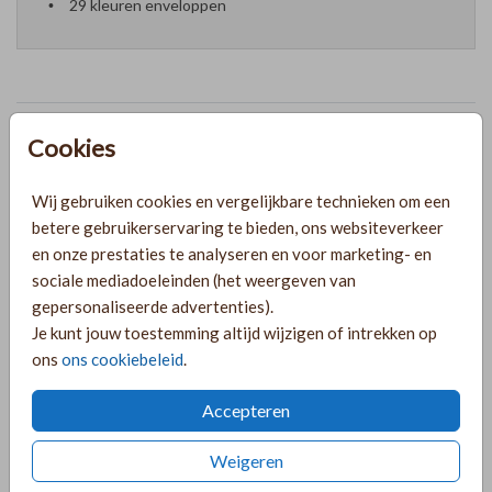
29 kleuren enveloppen
Formaten en prijzen
Cookies
Wij gebruiken cookies en vergelijkbare technieken om een
PRODUCTINFORMATIE
betere gebruikerservaring te bieden, ons websiteverkeer
en onze prestaties te analyseren en voor marketing- en
sociale mediadoeleinden (het weergeven van
OMSCHRIJVING
gepersonaliseerde advertenties).
6 labels voor een kraamborrel met afgeronde hoeken en
Je kunt jouw toestemming altijd wijzigen of intrekken op
een hartje. Voeg dit kraamborrel kaartje bij je linnenlook
ons
ons cookiebeleid
.
geboortekaart en nodig de ontvangers uit voor een
kraamfeest.
Accepteren
COLLECTIE
Weigeren