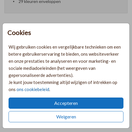
29 kleuren enveloppen
Cookies
Formaten en prijzen
Wij gebruiken cookies en vergelijkbare technieken om een
betere gebruikerservaring te bieden, ons websiteverkeer
PRODUCTINFORMATIE
en onze prestaties te analyseren en voor marketing- en
sociale mediadoeleinden (het weergeven van
gepersonaliseerde advertenties).
OMSCHRIJVING
Je kunt jouw toestemming altijd wijzigen of intrekken op
Prachtige jongens geboortekaart in de kleur taupe met
ons
ons cookiebeleid
.
beige. Pas naar wens aan in de online editor!
Accepteren
COLLECTIE
Weigeren
Rechthoekige labelkaarten