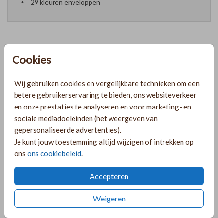
29 kleuren enveloppen
Cookies
Formaten en prijzen
Wij gebruiken cookies en vergelijkbare technieken om een
PRODUCTINFORMATIE
betere gebruikerservaring te bieden, ons websiteverkeer
en onze prestaties te analyseren en voor marketing- en
sociale mediadoeleinden (het weergeven van
OMSCHRIJVING
gepersonaliseerde advertenties).
Je kunt jouw toestemming altijd wijzigen of intrekken op
Uniek geboortekaartje voor een jongetje met lichtblauwe
ons
ons cookiebeleid
.
streepjes en een zandkleur boogvorm. Je kunt dit kaartje
helemaal naar wens aanpassen in de online editor!
Accepteren
COLLECTIE
Weigeren
Rechthoekige labelkaarten