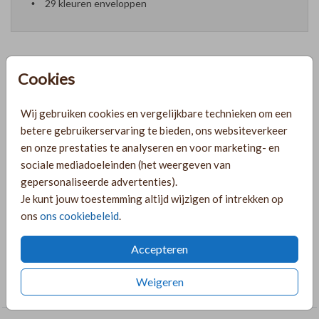
29 kleuren enveloppen
Cookies
Formaten en prijzen
Wij gebruiken cookies en vergelijkbare technieken om een
betere gebruikerservaring te bieden, ons websiteverkeer
PRODUCTINFORMATIE
en onze prestaties te analyseren en voor marketing- en
sociale mediadoeleinden (het weergeven van
gepersonaliseerde advertenties).
OMSCHRIJVING
Je kunt jouw toestemming altijd wijzigen of intrekken op
Drie detail kaartjes voor bij je trouwkaart. Pas het ontwerp
ons
ons cookiebeleid
.
naar wens aan in de online editor of vraag hulp!
Accepteren
COLLECTIE
Weigeren
Rechthoekige labelkaarten