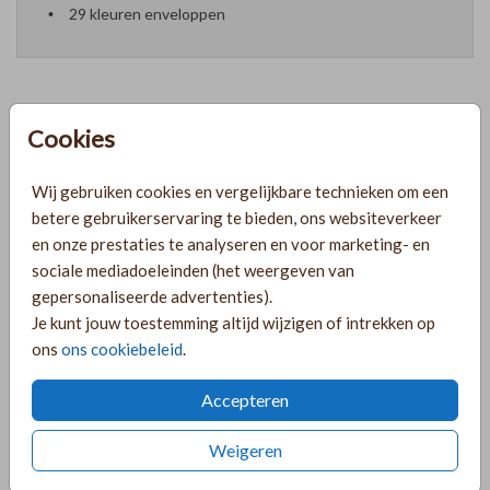
29 kleuren enveloppen
Cookies
Prijzen
Wij gebruiken cookies en vergelijkbare technieken om een
betere gebruikerservaring te bieden, ons websiteverkeer
PRODUCTINFORMATIE
en onze prestaties te analyseren en voor marketing- en
sociale mediadoeleinden (het weergeven van
OMSCHRIJVING
gepersonaliseerde advertenties).
Je kunt jouw toestemming altijd wijzigen of intrekken op
Zwarte boogvorm naamkaartjes, voorzien van initialen van
ons
ons cookiebeleid
.
het bruidspaar en de naam van de gast in goudfolie. Bewerk
deze naamkaartjes geheel naar wens in de online editor.
Accepteren
COLLECTIE
Weigeren
Naamkaartjes