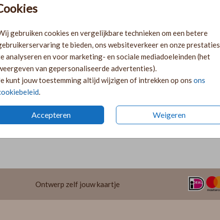
Cookies
Ki
Ka
Wij gebruiken cookies en vergelijkbare technieken om een betere
volge
gebruikerservaring te bieden, ons websiteverkeer en onze prestaties
Ka
te analyseren en voor marketing- en sociale mediadoeleinden (het
twee 
weergeven van gepersonaliseerde advertenties).
29
Je kunt jouw toestemming altijd wijzigen of intrekken op ons
ons
cookiebeleid
.
Accepteren
Weigeren
Prijzen
Ontwerp zelf jouw kaartje