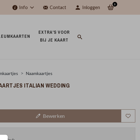
0
Info
Contact
Inloggen
EXTRA'S VOOR 
LEUMKAARTEN 
BIJ JE KAART 
mkaartjes
Naamkaartjes
ARTJES ITALIAN WEDDING
Bewerken
oefdruk