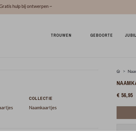
Gratis hulp bij ontwerpen ~
TROUWEN 
GEBOORTE 
JUBI
Naa
NAAMKA
€ 56,95
COLLECTIE
aartjes
Naamkaartjes
Pr