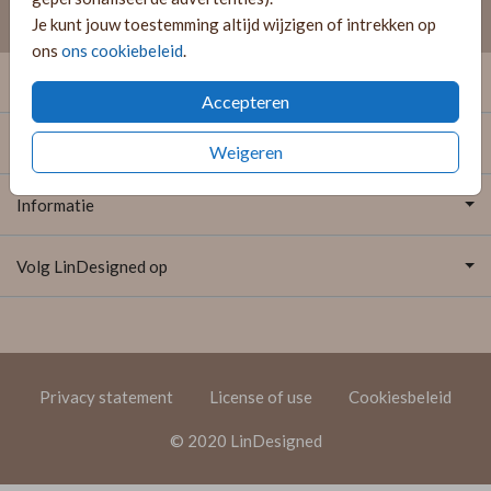
Je kunt jouw toestemming altijd wijzigen of intrekken op
ons
ons cookiebeleid
.
Onze producten
Accepteren
Extra's
Weigeren
Informatie
Volg LinDesigned op
Privacy statement
License of use
Cookiesbeleid
© 2020 LinDesigned